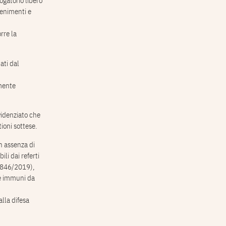
ogatorio libero
venimenti e
rre la
ati dal
lmente
videnziato che
ioni sottese.
n assenza di
ili dai referti
15846/2019),
hé immuni da
lla difesa