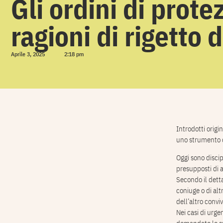
Gli ordini di prote
ragioni di rigetto 
Aprile 3, 2025
2:18 pm
Introdotti origi
uno strumento d
Oggi sono discip
presupposti di 
Secondo il detta
coniuge o di alt
dell’altro conv
Nei casi di urge