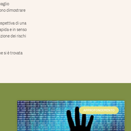
vaglio
ssono dimostrare
rospettiva di una
apida e in senso
zione dei rischi
e si è trovata
APPROFONDIMENTO