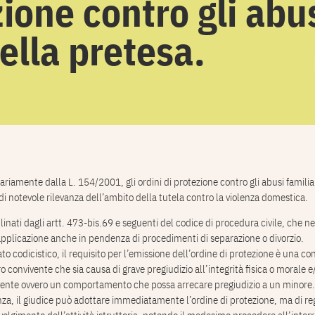
zione contro gli abus
della pretesa.
nariamente dalla L. 154/2001, gli ordini di protezione contro gli abusi familia
i notevole rilevanza dell’ambito della tutela contro la violenza domestica.
linati dagli artt. 473-bis.69 e seguenti del codice di procedura civile, che n
applicazione anche in pendenza di procedimenti di separazione o divorzio.
to codicistico, il requisito per l’emissione dell’ordine di protezione è una co
ro convivente che sia causa di grave pregiudizio all’integrità fisica o morale e/
ivente ovvero un comportamento che possa arrecare pregiudizio a un minore.
nza, il giudice può adottare immediatamente l’ordine di protezione, ma di reg