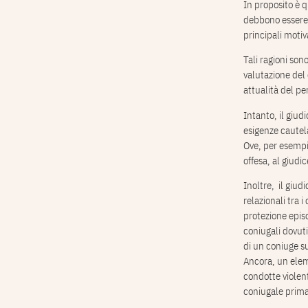
In proposito è q
debbono essere 
principali motiv
Tali ragioni son
valutazione del 
attualità del pe
Intanto, il giud
esigenze cautela
Ove, per esempio
offesa, al giudic
Inoltre, il giu
relazionali tra 
protezione episod
coniugali dovuti
di un coniuge sul
Ancora, un eleme
condotte violen
coniugale prima