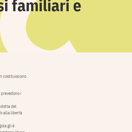
i familiari e
ri costituiscono
e prevedono i
ndotta del
o alla libertà
ola gli è