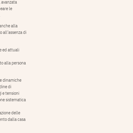
a avanzata
eare le
.
 anche alla
o all’assenza di
e ed attuali
nto alla persona
lle dinamiche
dine di
i e tensioni
one sistematica
azione delle
nto dalla casa