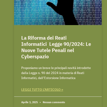
La Riforma dei Reati
Informatici Legge 90/2024: Le
Nuove Tutele Penali nel
Cyberspazio
Proponiamo un breve le principali novità introdotte
dalla Legge n. 90 del 2024 in materia di Reati
Informatici, dall’Estorsione Informatica
LEGGI TUTTO L'ARTICOLO »
Aprile 3, 2025
Nessun commento