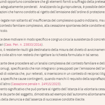
uindi opportuno considerare che gli elementi forniti a suffragio della pretes
adeguatamente ponderati. Analizzando la giurisprudenza, è possibile delin
azioni che hanno condotto al rigetto dell’emissione dell’ordine di protezione
o legate non soltanto all’insufficienza del complessivo quadro indiziario, ma
contesto familiare complessivo, alla cessazione spontanea delle condotte e/
ricolo.
ice deve motivare in modo specifico e congruo circa la sussistenza di concret
ri (
Cass. Pen. n. 23833/2016
).
, il resistente risulti già destinatario della misura del divieto di avviciname
e civile altro non resterà che rigettare la richiesta formulata in tal senso.
dicante deve procedere ad un’analisi complessiva del contesto familiare e de
i coniugi, specificando che non integrano i presupposti per l’emissione dell’or
i di violenza che, pur reiterati, si inseriscono in un contesto di reciproci litig
 a specifiche cause contingenti, quando manchi il requisito della sopraffazi
l’altro (
Cassazione penale n. 24915/2023
).
nto significativo che può portare al rigetto dell’istanza è la volontaria cess
te da parte del soggetto, dimostrata ad esempio dall’autonomo allontaname
 della denuncia e dall’assenza di successive condotte illecite.