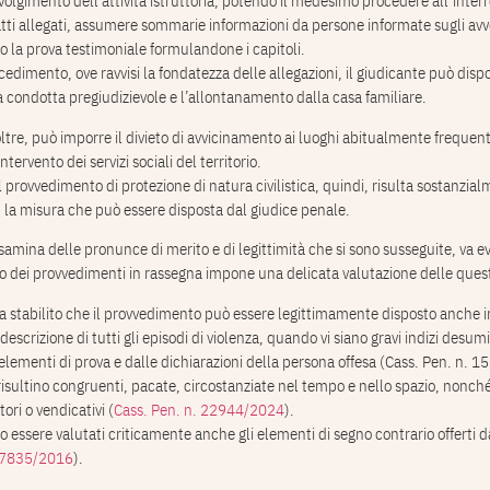
lgimento dell’attività istruttoria, potendo il medesimo procedere all’interr
fatti allegati, assumere sommarie informazioni da persone informate sugli av
io la prova testimoniale formulandone i capitoli.
ocedimento, ove ravvisi la fondatezza delle allegazioni, il giudicante può dispo
a condotta pregiudizievole e l’allontanamento dalla casa familiare.
ltre, può imporre il divieto di avvicinamento ai luoghi abitualmente frequent
intervento dei servizi sociali del territorio.
 provvedimento di protezione di natura civilistica, quindi, risulta sostanzia
 la misura che può essere disposta dal giudice penale.
amina delle pronunce di merito e di legittimità che si sono susseguite, va e
no dei provvedimenti in rassegna impone una delicata valutazione delle quest
 stabilito che il provvedimento può essere legittimamente disposto anche i
escrizione di tutti gli episodi di violenza, quando vi siano gravi indizi desumib
 elementi di prova e dalle dichiarazioni della persona offesa (Cass. Pen. n. 
isultino congruenti, pacate, circostanziate nel tempo e nello spazio, nonc
ori o vendicativi (
Cass. Pen. n. 22944/2024
).
 essere valutati criticamente anche gli elementi di segno contrario offerti da
 27835/2016
).