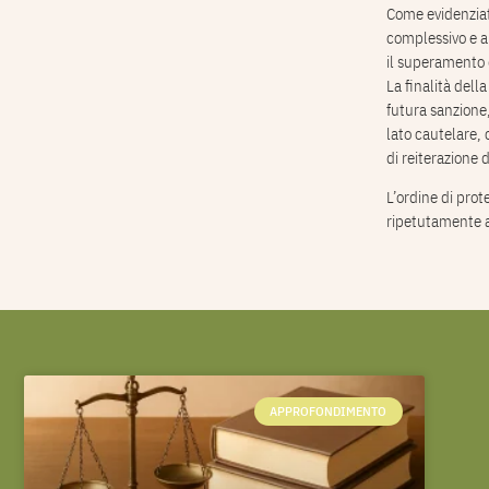
Come evidenzia
complessivo e ap
il superamento d
La finalità della
futura sanzione,
lato cautelare, 
di reiterazione 
L’ordine di prot
ripetutamente a
APPROFONDIMENTO