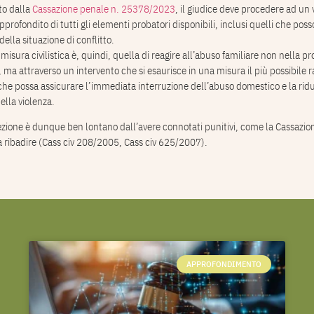
to dalla
Cassazione penale n. 25378/2023
, il giudice deve procedere ad un 
profondito di tutti gli elementi probatori disponibili, inclusi quelli che po
ella situazione di conflitto.
 misura civilistica è, quindi, quella di reagire all’abuso familiare non nella p
 ma attraverso un intervento che si esaurisce in una misura il più possibile r
che possa assicurare l’immediata interruzione dell’abuso domestico e la ridu
della violenza.
ezione è dunque ben lontano dall’avere connotati punitivi, come la Cassazion
 ribadire (Cass civ 208/2005, Cass civ 625/2007).
APPROFONDIMENTO