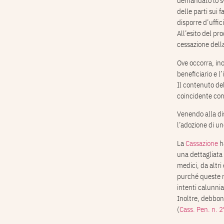
demandato lo svo
delle parti sui 
disporre d’uffic
All’esito del pr
cessazione dell
Ove occorra, ino
beneficiario e l’
Il contenuto del
coincidente con
Venendo alla dis
l’adozione di u
La
Cassazione
ha
una dettagliata d
medici, da altri
purché queste r
intenti calunniat
Inoltre, debbono
(
Cass. Pen. n.