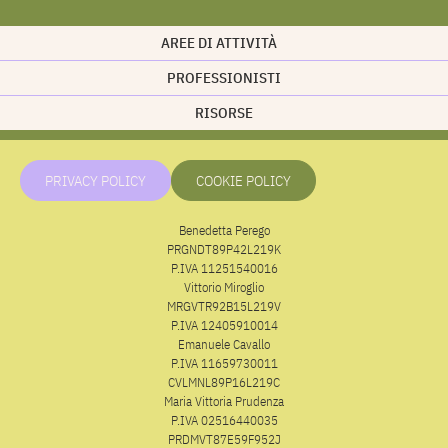
AREE DI ATTIVITÀ
PROFESSIONISTI
RISORSE
PRIVACY POLICY
COOKIE POLICY
Benedetta Perego
PRGNDT89P42L219K
P.IVA 11251540016
Vittorio Miroglio
MRGVTR92B15L219V
P.IVA 12405910014
Emanuele Cavallo
P.IVA 11659730011
CVLMNL89P16L219C
Maria Vittoria Prudenza
P.IVA 02516440035
PRDMVT87E59F952J